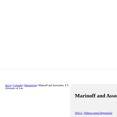
Inicio
>
Colorado
>
Westminster
>
Marinoff and Associates, P.C.
Attorneys at Law
Marinoff and Assoc
DACA
,
Defensa contra Deportación