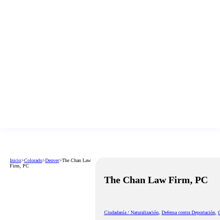
Inicio
>
Colorado
>
Denver
>
The Chan Law
Firm, PC
The Chan Law Firm, PC
Ciudadanía / Naturalización
,
Defensa contra Deportación
,
G