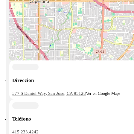
Dirección
377 S Daniel Way, San Jose, CA 95128
Ver en Google Maps
Teléfono
415.233.4242