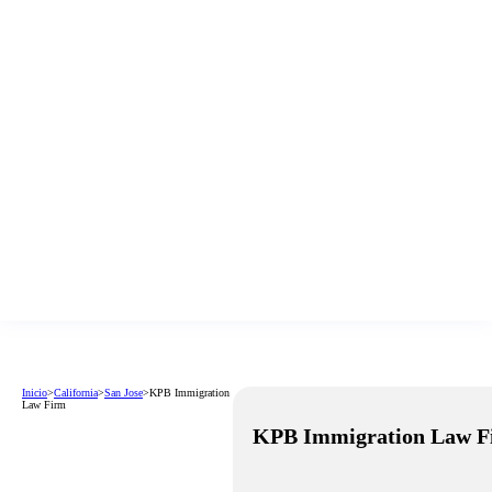
Inicio
>
California
>
San Jose
>
KPB Immigration
Law Firm
KPB Immigration Law F