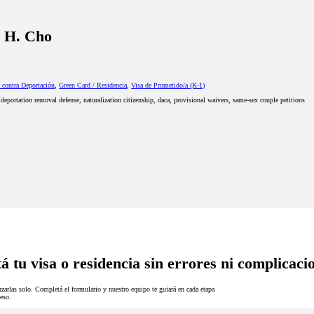
y H. Cho
 contra Deportación
,
Green Card / Residencia
,
Visa de Prometido/a (K-1)
deportation removal defense, naturalization citizenship, daca, provisional waivers, same-sex couple petitions
á tu visa o residencia sin errores ni complicaci
zarlas solo. Completá el formulario y nuestro equipo te guiará en cada etapa
eso.