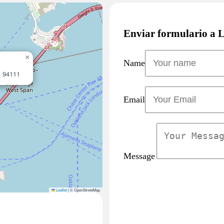
Enviar formulario a L
×
Name
A 94111
Email
Message
Leaflet
|
© OpenStreetMap