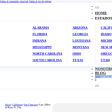
Saltar al contenido principal
Saltar al pie de página
HOME
ESTADO
ALABAMA
ARIZONA
CALIF
FLORIDA
GEORGIA
IDAHO
INDIANA
LOUISIANA
MICHI
MISSISSIPPI
MONTANA
NEW M
NORTH CAROLINA
OHIO
OREG
SOUTH CAROLINA
TEXAS
UTAH
NOSOTR
BLOG
UNIRME A
0
Inicio
>
California
>
San Francisco
>
Law Office
of Rosy H. Cho