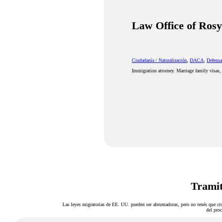
Law Office of Ros
Ciudadanía / Naturalización
,
DACA
,
Defensa
Immigration attorney. Marriage family visas, 
Tramit
Las leyes migratorias de EE. UU. pueden ser abrumadoras, pero no tenés que cru
del proc