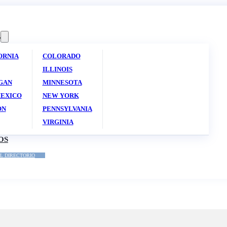
S
ORNIA
COLORADO
ILLINOIS
GAN
MINNESOTA
EXICO
NEW YORK
ON
PENNSYLVANIA
VIRGINIA
OS
L DIRECTORIO