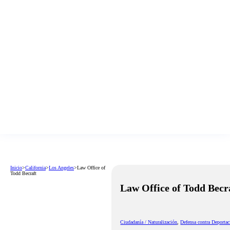
Inicio
>
California
>
Los Angeles
>
Law Office of
Todd Becraft
Law Office of Todd Becr
Ciudadanía / Naturalización
,
Defensa contra Deportac