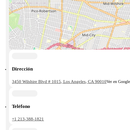
Dirección
3450 Wilshire Blvd # 1015, Los Angeles, CA 90010
Ver en Googl
Teléfono
+1 213-388-1821