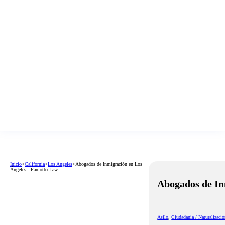
Inicio
>
California
>
Los Angeles
>
Abogados de Inmigración en Los
Ángeles - Paniotto Law
Abogados de In
Asilo
,
Ciudadanía / Naturalizaci