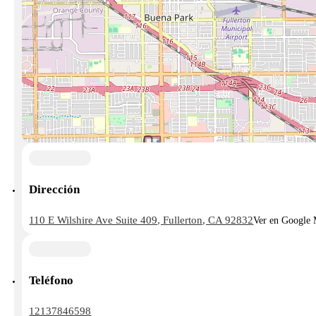
Dirección
110 E Wilshire Ave Suite 409, Fullerton, CA 92832
Ver en Google
Teléfono
12137846598