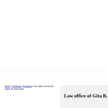
Inicio
>
California
>
Fullerton
>
Law office of Gita B.
Kapur & Associates
Law office of Gita B