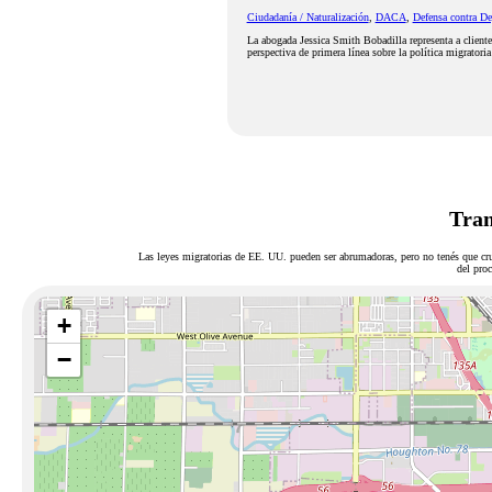
Ciudadanía / Naturalización
,
DACA
,
Defensa contra De
La abogada Jessica Smith Bobadilla representa a client
perspectiva de primera línea sobre la política migratori
Tram
Las leyes migratorias de EE. UU. pueden ser abrumadoras, pero no tenés que cru
del proc
+
−