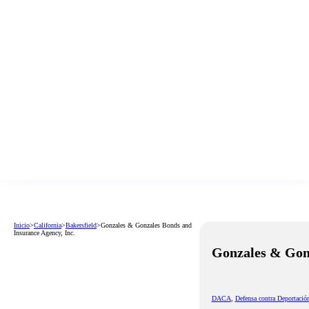
Inicio
>
California
>
Bakersfield
>
Gonzales & Gonzales Bonds and
Insurance Agency, Inc.
Gonzales & Gonz
DACA
,
Defensa contra Deportació