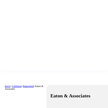
Inicio
>
California
>
Bakersfield
>
Eaton &
Associates
Eaton & Associates