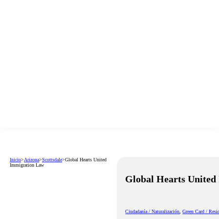
Inicio
>
Arizona
>
Scottsdale
>
Global Hearts United
Immigration Law
Global Hearts United
Ciudadanía / Naturalización
,
Green Card / Resi