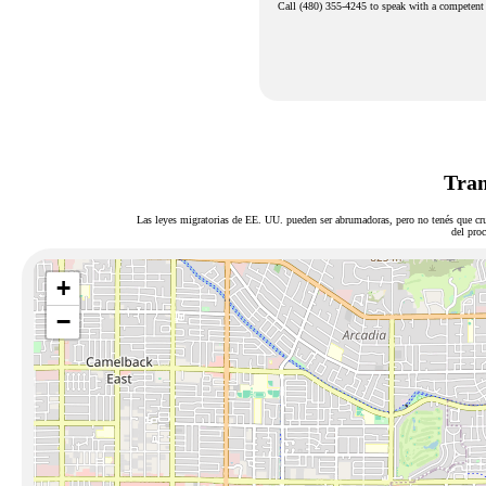
Call (480) 355-4245 to speak with a competent
Tram
Las leyes migratorias de EE. UU. pueden ser abrumadoras, pero no tenés que cru
del proc
+
−