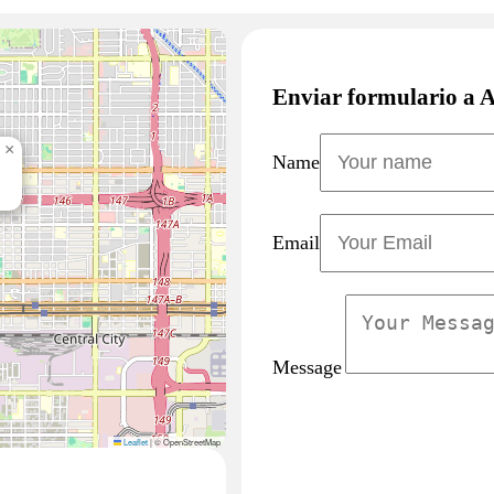
Enviar formulario a
×
Name
Email
Message
Leaflet
|
© OpenStreetMap