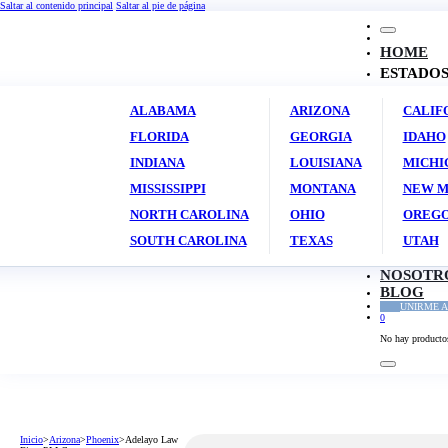
Saltar al contenido principal
Saltar al pie de página
HOME
ESTADO
ALABAMA
ARIZONA
CALIF
FLORIDA
GEORGIA
IDAHO
INDIANA
LOUISIANA
MICHI
MISSISSIPPI
MONTANA
NEW M
NORTH CAROLINA
OHIO
OREG
SOUTH CAROLINA
TEXAS
UTAH
NOSOTR
BLOG
UNIRME A
0
No hay productos 
Inicio
>
Arizona
>
Phoenix
>
Adelayo Law