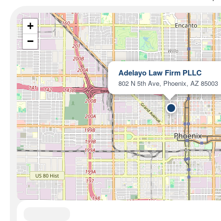
+
−
Adelayo Law Firm PLLC
802 N 5th Ave, Phoenix, AZ 85003