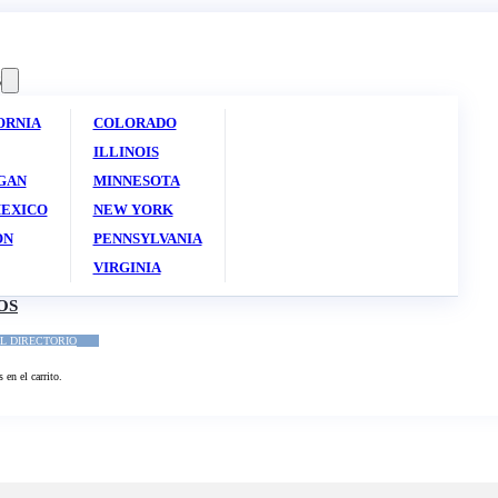
S
ORNIA
COLORADO
ILLINOIS
GAN
MINNESOTA
EXICO
NEW YORK
ON
PENNSYLVANIA
VIRGINIA
OS
L DIRECTORIO
en el carrito.