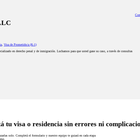
Con
PLLC
ia
,
Visa de Prometido/a (K-1)
alizado en derecho penal y de inmigración. Luchamos para que usted gane su caso, a través de consultas
á tu visa o residencia sin errores ni complicaci
zarlas solo. Completá el formulario y nuestro equipo te guiará en cada etapa
eso.