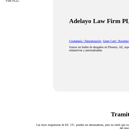
Firm PLLC
Adelayo Law Firm 
Ciudadanía / Naturalización
,
Green Card / Residenc
Somos un bufete de abogados en Phoenix, AZ, especi
exhaustivas y personalizadas.
Tramit
Las leyes migratorias de EE. UU. pueden ser abrumadoras, pero no tenés que cru
del proc