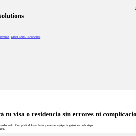
Solutions
ortación
,
Green Card / Residencia
á tu visa o residencia sin errores ni complicaci
zarlas solo. Completá el formulario y nuestro equipo te guiará en cada etapa
eso.