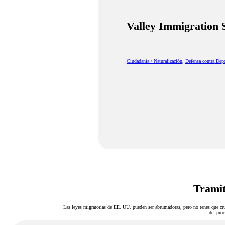
Valley Immigration 
Ciudadanía / Naturalización
,
Defensa contra Dep
Tramit
Las leyes migratorias de EE. UU. pueden ser abrumadoras, pero no tenés que cru
del proc