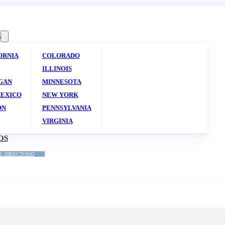
S
ORNIA
COLORADO
ILLINOIS
GAN
MINNESOTA
EXICO
NEW YORK
ON
PENNSYLVANIA
VIRGINIA
OS
L DIRECTORIO