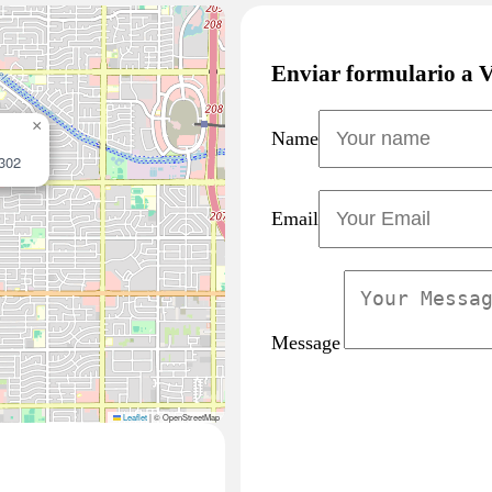
Enviar formulario a V
×
Name
5302
Email
Message
Leaflet
|
© OpenStreetMap