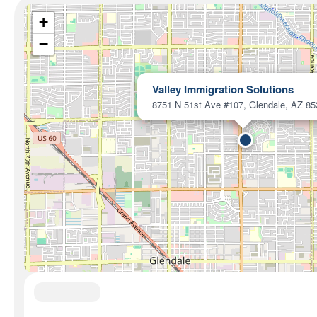
+
−
Valley Immigration Solutions
8751 N 51st Ave #107, Glendale, AZ 8