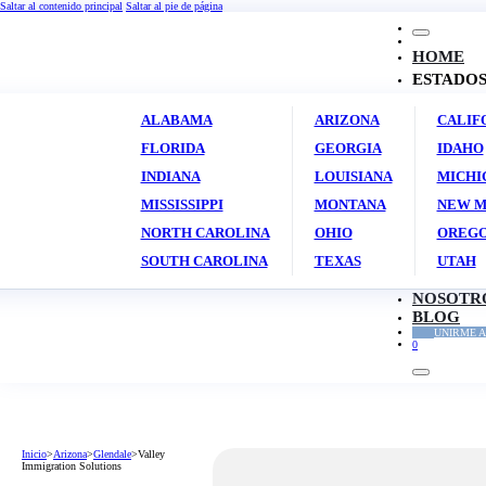
Saltar al contenido principal
Saltar al pie de página
HOME
ESTADO
ALABAMA
ARIZONA
CALIF
FLORIDA
GEORGIA
IDAHO
INDIANA
LOUISIANA
MICHI
MISSISSIPPI
MONTANA
NEW M
NORTH CAROLINA
OHIO
OREG
SOUTH CAROLINA
TEXAS
UTAH
NOSOTR
BLOG
UNIRME A
0
Inicio
>
Arizona
>
Glendale
>
Valley
Immigration Solutions