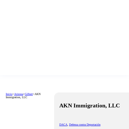
Inicio
>
Arizona
>
Gilbert
>
AKN
Immigration, LLC
AKN Immigration, LLC
DACA
,
Defensa contra Deportación