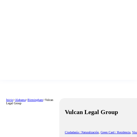
Inicio
>
Alabama
>
Birmingham
>
Vulcan
Legal Group
Vulcan Legal Group
Ciudadanía / Naturalización
,
Green Card / Residencia
,
Vis