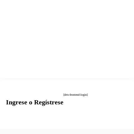
[drts-frontend-login]
Ingrese o Regístrese