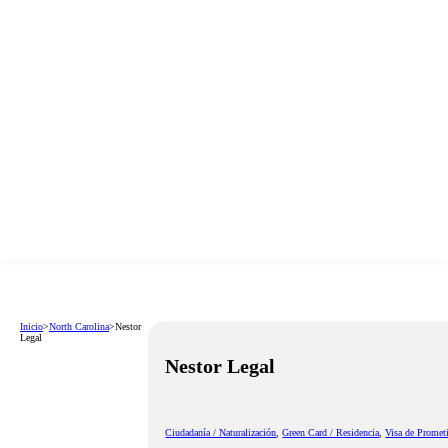
Inicio
>
North Carolina
>
Nestor
Legal
Nestor Legal
Ciudadanía / Naturalización
,
Green Card / Residencia
,
Visa de Promet