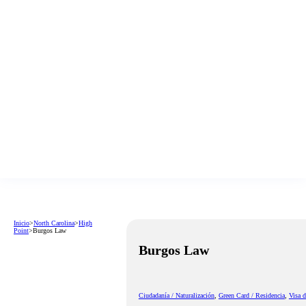
Inicio
>
North Carolina
>
High
Point
>
Burgos Law
Burgos Law
Ciudadanía / Naturalización
,
Green Card / Residencia
,
Visa 