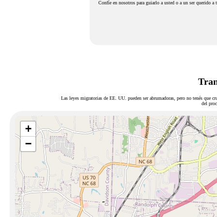
Confíe en nosotros para guiarlo a usted o a un ser querido a 
Tram
Las leyes migratorias de EE. UU. pueden ser abrumadoras, pero no tenés que cru
del proc
+
−