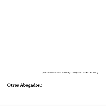
[drts-directory-view directory="abogados" name="related"]
Otros Abogados.: